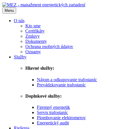
Menu
O nás
Kto sme
Certifikáty
Zmluvy
Dokumenty
Ochrana osobných údajov
Oznamy
Služby
Hlavné služby:
Nájom a odkupovanie trafostaníc
Prevádzkovanie trafostaníc
Doplnkové služby:
Firemný energetik
Servis trafostaníc
Plombovanie elektromerov
Energetický audit
Riešenia