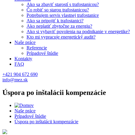
Ako sa zbaviť starostí s trafostanicou?
Čo robiť so starou trafostanicou?
Potrebujem servis vlastnej trafostanice
Ako sa pripojiť k trafostanici?
Ako neplatiť zbytočne za energiu?
Ako si vybaviť povolenia na podnikanie v energetike?
Kto mi vypracuje energetický audit?
Naše práce
Referencie
Prípadové štúdie
Kontakty
FAQ
+421 904 672 690
info@mez.sk
Úspora po inštalácii kompenzácie
Naše práce
Prípadové štúdie
Úspora po inštalácii kompenzácie