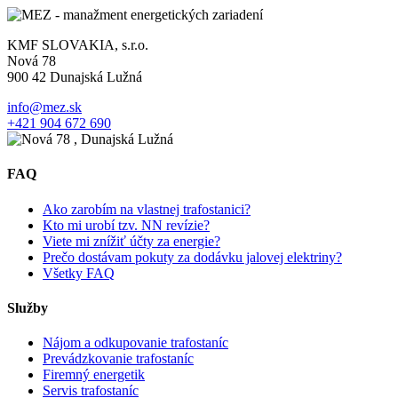
KMF SLOVAKIA, s.r.o.
Nová 78
900 42 Dunajská Lužná
info@mez.sk
+421 904 672 690
FAQ
Ako zarobím na vlastnej trafostanici?
Kto mi urobí tzv. NN revízie?
Viete mi znížiť účty za energie?
Prečo dostávam pokuty za dodávku jalovej elektriny?
Všetky FAQ
Služby
Nájom a odkupovanie trafostaníc
Prevádzkovanie trafostaníc
Firemný energetik
Servis trafostaníc