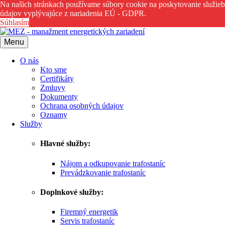
Na našich stránkach používame súbory cookie na poskytovanie služieb,
údajov vyplývajúce z nariadenia EÚ - GDPR.
Súhlasím
Menu
O nás
Kto sme
Certifikáty
Zmluvy
Dokumenty
Ochrana osobných údajov
Oznamy
Služby
Hlavné služby:
Nájom a odkupovanie trafostaníc
Prevádzkovanie trafostaníc
Doplnkové služby:
Firemný energetik
Servis trafostaníc