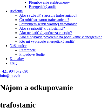
Plombovanie elektromerov
Energetický audit
Riešenia
Ako sa zbaviť starostí s trafostanicou?
Čo robiť so starou trafostanicou?
Potrebujem servis vlastnej trafostanice
Ako sa pripojiť k trafostanici?
Ako neplatiť zbytočne za energiu?
Ako si vybaviť povolenia na podnikanie v energetike?
Kto mi vypracuje energetický audit?
Naše práce
Referencie
Prípadové štúdie
Kontakty
FAQ
+421 904 672 690
info@mez.sk
Nájom a odkupovanie
trafostaníc