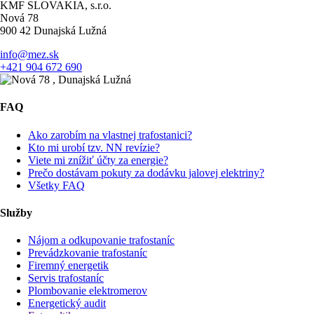
KMF SLOVAKIA, s.r.o.
Nová 78
900 42 Dunajská Lužná
info@mez.sk
+421 904 672 690
FAQ
Ako zarobím na vlastnej trafostanici?
Kto mi urobí tzv. NN revízie?
Viete mi znížiť účty za energie?
Prečo dostávam pokuty za dodávku jalovej elektriny?
Všetky FAQ
Služby
Nájom a odkupovanie trafostaníc
Prevádzkovanie trafostaníc
Firemný energetik
Servis trafostaníc
Plombovanie elektromerov
Energetický audit