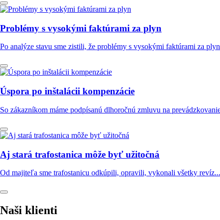
Problémy s vysokými faktúrami za plyn
Po analýze stavu sme zistili, že problémy s vysokými faktúrami za plyn.
Úspora po inštalácii kompenzácie
So zákazníkom máme podpísanú dlhoročnú zmluvu na prevádzkovanie t
Aj stará trafostanica môže byť užitočná
Od majiteľa sme trafostanicu odkúpili, opravili, vykonali všetky revíz..
Naši klienti