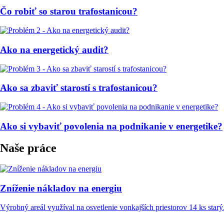
Čo robiť so starou trafostanicou?
Ako na energetický audit?
Ako sa zbaviť starostí s trafostanicou?
Ako si vybaviť povolenia na podnikanie v energetike?
Naše práce
Zníženie nákladov na energiu
Výrobný areál využíval na osvetlenie vonkajších priestorov 14 ks starý.